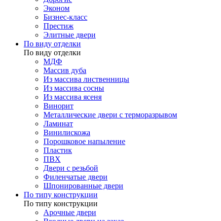
Эконом
Бизнес-класс
Престиж
Элитные двери
По виду отделки
По виду отделки
МДФ
Массив дуба
Из массива лиственницы
Из массива сосны
Из массива ясеня
Винорит
Металлические двери с терморазрывом
Ламинат
Винилискожа
Порошковое напыление
Пластик
ПВХ
Двери с резьбой
Филенчатые двери
Шпонированные двери
По типу конструкции
По типу конструкции
Арочные двери