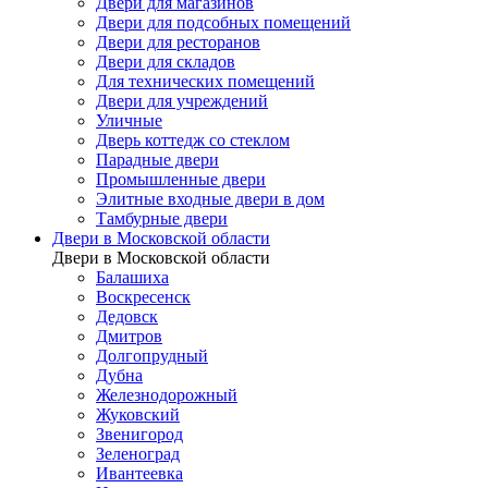
Двери для магазинов
Двери для подсобных помещений
Двери для ресторанов
Двери для складов
Для технических помещений
Двери для учреждений
Уличные
Дверь коттедж со стеклом
Парадные двери
Промышленные двери
Элитные входные двери в дом
Тамбурные двери
Двери в Московской области
Двери в Московской области
Балашиха
Воскресенск
Дедовск
Дмитров
Долгопрудный
Дубна
Железнодорожный
Жуковский
Звенигород
Зеленоград
Ивантеевка