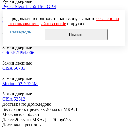
Ручки дверные
Ручка Sfera LD55 1SG GP 4
Замки дверные
Продолжая использовать наш сайт, вы даёте
согласие на
CISA малый верхний под личину лапатка 56013
использование файлов cookie
и других
пользовательских данных (включая IP-адрес, сведения о
Развернуть
Замки дверные
местоположении, устройстве, действиях на сайте и т. п.)
Принять
Mottura 54.787
для функционирования сайта, проведения
статистических исследований, ретаргетинга и
Замки дверные
использования систем аналитики (например,
Crit 3В-7РМ-006
Яндекс.Метрика), в соответствии с нашей
Политикой
обработки персональных данных.
Замки дверные
Если вы не хотите, чтобы ваши данные обрабатывались,
CISA 56785
настройте ограничения в браузере или покиньте сайт.
Замки дверные
Mottura 52.Y525М
Замки дверные
CISA 52512
Доставка по Домодедово
Бесплатно в пределах 20 км от МКАД
Московская область
Далее 20 км от МКАД — 50 руб/км
Доставка в регионы