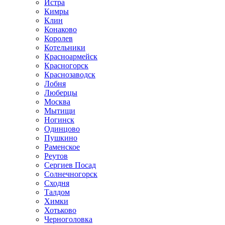
Истра
Кимры
Клин
Конаково
Королев
Котельники
Красноармейск
Красногорск
Краснозаводск
Лобня
Люберцы
Москва
Мытищи
Ногинск
Одинцово
Пушкино
Раменское
Реутов
Сергиев Посад
Солнечногорск
Сходня
Талдом
Химки
Хотьково
Черноголовка