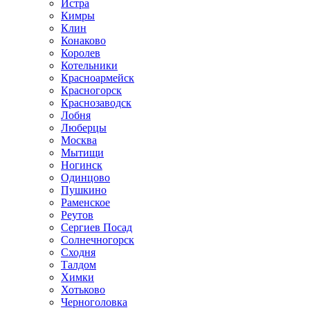
Истра
Кимры
Клин
Конаково
Королев
Котельники
Красноармейск
Красногорск
Краснозаводск
Лобня
Люберцы
Москва
Мытищи
Ногинск
Одинцово
Пушкино
Раменское
Реутов
Сергиев Посад
Солнечногорск
Сходня
Талдом
Химки
Хотьково
Черноголовка