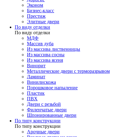
Эконом
Бизнес-класс
Престиж
Элитные двери
По виду отделки
По виду отделки
МДФ
Массив дуба
Из массива лиственницы
Из массива сосны
Из массива ясеня
Винорит
Металлические двери с терморазрывом
Ламинат
Винилискожа
Порошковое напыление
Пластик
ПВХ
Двери с резьбой
Филенчатые двери
Шпонированные двери
По типу конструкции
По типу конструкции
Арочные двери