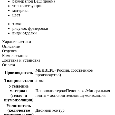
размер (под Ваш проем)
тип конструкции
материал
цвет
замки
рисунок фрезеровки
виды отделки
Характеристики
Описание
Отделка
Комплектация
Доставка и установка
Оплата
МЕДВЕРЬ (Россия, собственное
Производитель
производство)
Толщина стали
2 мм
Утепление
материал
Пенополистерол/Пеноплекс/Минеральная
(тепло- и
плита + дополнительная шумоизоляция
шумоизоляция)
Уплотнитель
(количество
Двойной контур
контуров и тип)