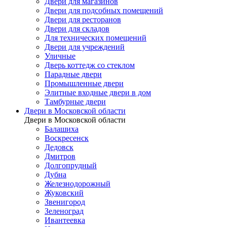
Двери для магазинов
Двери для подсобных помещений
Двери для ресторанов
Двери для складов
Для технических помещений
Двери для учреждений
Уличные
Дверь коттедж со стеклом
Парадные двери
Промышленные двери
Элитные входные двери в дом
Тамбурные двери
Двери в Московской области
Двери в Московской области
Балашиха
Воскресенск
Дедовск
Дмитров
Долгопрудный
Дубна
Железнодорожный
Жуковский
Звенигород
Зеленоград
Ивантеевка