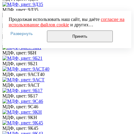
МДФ, цвет: 9Д35
Продолжая использовать наш сайт, вы даёте
согласие на
МДФ, цвет: 9Д21
использование файлов cookie
и других
пользовательских данных (включая IP-адрес, сведения о
МДФ, цвет: 9Д10
Развернуть
местоположении, устройстве, действиях на сайте и т. п.)
Принять
для функционирования сайта, проведения
МДФ, цвет: 9ФВЛ
статистических исследований, ретаргетинга и
использования систем аналитики (например,
МДФ, цвет: 9БН
Яндекс.Метрика), в соответствии с нашей
Политикой
обработки персональных данных.
МДФ, цвет: 9Б21
Если вы не хотите, чтобы ваши данные обрабатывались,
настройте ограничения в браузере или покиньте сайт.
МДФ, цвет: 9АСТ40
МДФ, цвет: 9АСТ
МДФ, цвет: 9Б17
МДФ, цвет: 9С46
МДФ, цвет: 9КН
МДФ, цвет: 9К45