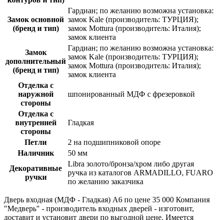
Гардиан; по желанию возможна установка:
Замок основной
замок Kale (производитель: ТУРЦИЯ);
(бренд и тип)
замок Mottura (производитель: Италия);
замок клиента
Гардиан; по желанию возможна установка:
Замок
замок Kale (производитель: ТУРЦИЯ);
дополнительный
замок Mottura (производитель: Италия);
(бренд и тип)
замок клиента
Отделка с
наружной
шпонированный МДФ с фрезеровкой
стороны
Отделка с
внутренней
Гладкая
стороны
Петли
2 на подшипниковой опоре
Наличник
50 мм
Libra золото/бронза/хром либо другая
Декоративные
ручка из каталогов ARMADILLO, FUARO
ручки
по желанию заказчика
Дверь входная (МДФ - Гладкая) A6 по цене 35 000 Компания
"Медверь" - производитель входных дверей - изготовит,
доставит и установит двери по выгодной цене. Имеется