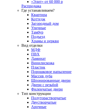
«Элит» от 60 000 р
Распродажа
Где устанавливаем?
Квартира
Коттедж
Загородный дом
Уличные
Тамбур
Подъезд
Храмы и церкви
Вид отделки
МДФ
ПВХ
Ламинат
Винилискожа
Пластик
Порошковое напыление
Массив дуба
Шпонированные двери
Двери с резьбой
Филенчатые двери
Тип конструкции
Полуторастворчатые
Двустворчатые
Арочные