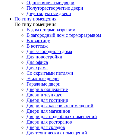
Одностворчатые двери
Полуторастворчатые двери
Двустворчатые двери
По типу помещения
По типу помещения
В дом с терморазрывом
В загородный дом с терморазрывом
В квартиру
В коттедж
Для загородного дома
Для новостройки
Для офиса
Для храма
Со скрытыми петлями
Этажные двери
Гаражные двери
Двери в общежитие
Двери в таунхаус
Двери для гостиниц
Двери для кассовых помещений
Двери для магазинов
Двери для подсобных помещений
Двери для ресторанов
Двери для складов
Для технических помещений