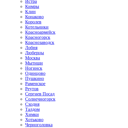
Истра
Кимры
Клин
Конаково
Королев
Котельники
Красноармейск
Красногорск
Краснозаводск
Лобня
Люберцы
Москва
Мытищи
Ногинск
Одинцово
Пушкино
Раменское
Реутов
Сергиев Посад
Солнечногорск
Сходня
Талдом
Химки
Хотьково
Черноголовка