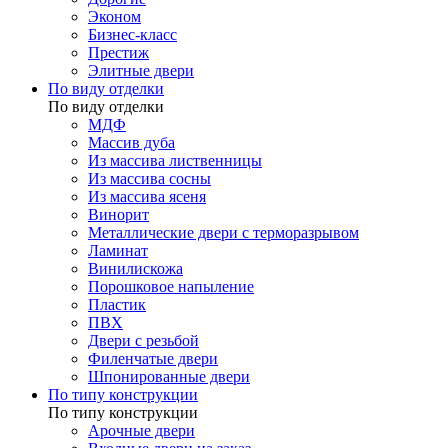
Эконом
Бизнес-класс
Престиж
Элитные двери
По виду отделки
По виду отделки
МДФ
Массив дуба
Из массива лиственницы
Из массива сосны
Из массива ясеня
Винорит
Металлические двери с терморазрывом
Ламинат
Винилискожа
Порошковое напыление
Пластик
ПВХ
Двери с резьбой
Филенчатые двери
Шпонированные двери
По типу конструкции
По типу конструкции
Арочные двери