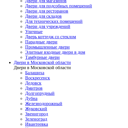
Двери для магазинов
Двери для подсобных помещений
Двери для ресторанов
Двери для складов
Для технических помещений
Двери для учреждений
Уличные
Дверь коттедж со стеклом
Парадные двери
Промышленные двери
Элитные входные двери в дом
Тамбурные двери
Двери в Московской области
Двери в Московской области
Балашиха
Воскресенск
Дедовск
Дмитров
Долгопрудный
Дубна
Железнодорожный
Жуковский
Звенигород
Зеленоград
Ивантеевка