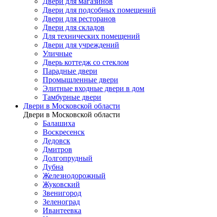
Двери для магазинов
Двери для подсобных помещений
Двери для ресторанов
Двери для складов
Для технических помещений
Двери для учреждений
Уличные
Дверь коттедж со стеклом
Парадные двери
Промышленные двери
Элитные входные двери в дом
Тамбурные двери
Двери в Московской области
Двери в Московской области
Балашиха
Воскресенск
Дедовск
Дмитров
Долгопрудный
Дубна
Железнодорожный
Жуковский
Звенигород
Зеленоград
Ивантеевка