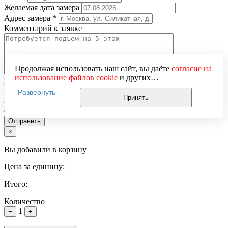
Желаемая дата замера
Адрес замера
*
Комментарий к заявке
Продолжая использовать наш сайт, вы даёте
согласие на
использование файлов cookie
и других
Понравившаяся модель
пользовательских данных (включая IP-адрес, сведения о
Нажимая кнопку «Отправить», вы даёте
согласие на
Развернуть
местоположении, устройстве, действиях на сайте и т. п.)
Принять
обработку персональных данных
и подтверждаете
для функционирования сайта, проведения
ознакомление с
Политикой обработки персональных данных
статистических исследований, ретаргетинга и
использования систем аналитики (например,
×
Яндекс.Метрика), в соответствии с нашей
Политикой
обработки персональных данных.
Вы добавили в корзину
Если вы не хотите, чтобы ваши данные обрабатывались,
настройте ограничения в браузере или покиньте сайт.
Цена за единицу:
Итого:
Количество
1
−
+