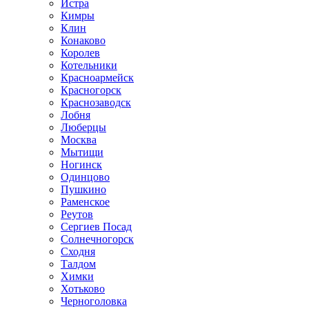
Истра
Кимры
Клин
Конаково
Королев
Котельники
Красноармейск
Красногорск
Краснозаводск
Лобня
Люберцы
Москва
Мытищи
Ногинск
Одинцово
Пушкино
Раменское
Реутов
Сергиев Посад
Солнечногорск
Сходня
Талдом
Химки
Хотьково
Черноголовка