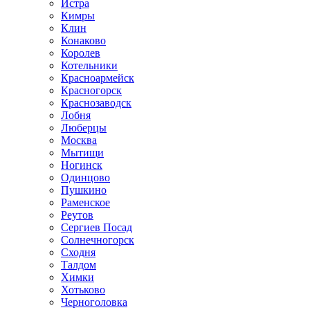
Истра
Кимры
Клин
Конаково
Королев
Котельники
Красноармейск
Красногорск
Краснозаводск
Лобня
Люберцы
Москва
Мытищи
Ногинск
Одинцово
Пушкино
Раменское
Реутов
Сергиев Посад
Солнечногорск
Сходня
Талдом
Химки
Хотьково
Черноголовка