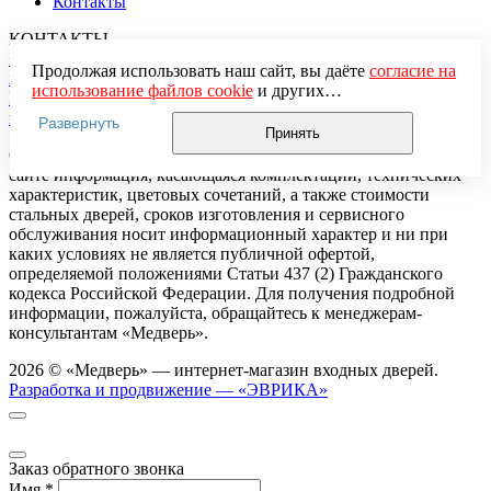
Контакты
КОНТАКТЫ
+7 (495) 374-73-35
Telegram
Max
Продолжая использовать наш сайт, вы даёте
согласие на
info@medver.ru
использование файлов cookie
и других
Политика конфиденциальности
Согласие на обработку
пользовательских данных (включая IP-адрес, сведения о
персональных данных
Политика использования Cookie
Развернуть
местоположении, устройстве, действиях на сайте и т. п.)
Принять
для функционирования сайта, проведения
Обращаем Ваше внимание на то, что вся представленная на
статистических исследований, ретаргетинга и
сайте информация, касающаяся комплектаций, технических
использования систем аналитики (например,
характеристик, цветовых сочетаний, а также стоимости
Яндекс.Метрика), в соответствии с нашей
Политикой
стальных дверей, сроков изготовления и сервисного
обработки персональных данных.
обслуживания носит информационный характер и ни при
Если вы не хотите, чтобы ваши данные обрабатывались,
каких условиях не является публичной офертой,
настройте ограничения в браузере или покиньте сайт.
определяемой положениями Статьи 437 (2) Гражданского
кодекса Российской Федерации. Для получения подробной
информации, пожалуйста, обращайтесь к менеджерам-
консультантам «Медверь».
2026 © «Медверь» — интернет-магазин входных дверей.
Разработка и продвижение — «ЭВРИКА»
Заказ обратного звонка
Имя
*