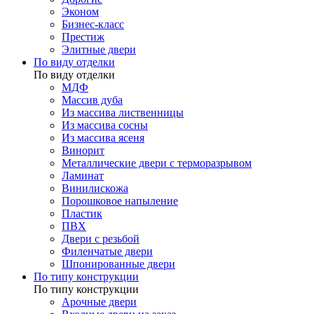
Эконом
Бизнес-класс
Престиж
Элитные двери
По виду отделки
По виду отделки
МДФ
Массив дуба
Из массива лиственницы
Из массива сосны
Из массива ясеня
Винорит
Металлические двери с терморазрывом
Ламинат
Винилискожа
Порошковое напыление
Пластик
ПВХ
Двери с резьбой
Филенчатые двери
Шпонированные двери
По типу конструкции
По типу конструкции
Арочные двери