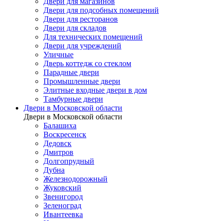
Двери для магазинов
Двери для подсобных помещений
Двери для ресторанов
Двери для складов
Для технических помещений
Двери для учреждений
Уличные
Дверь коттедж со стеклом
Парадные двери
Промышленные двери
Элитные входные двери в дом
Тамбурные двери
Двери в Московской области
Двери в Московской области
Балашиха
Воскресенск
Дедовск
Дмитров
Долгопрудный
Дубна
Железнодорожный
Жуковский
Звенигород
Зеленоград
Ивантеевка