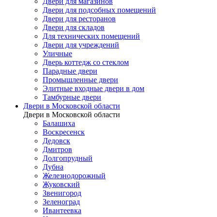
Двери для магазинов
Двери для подсобных помещений
Двери для ресторанов
Двери для складов
Для технических помещений
Двери для учреждений
Уличные
Дверь коттедж со стеклом
Парадные двери
Промышленные двери
Элитные входные двери в дом
Тамбурные двери
Двери в Московской области
Двери в Московской области
Балашиха
Воскресенск
Дедовск
Дмитров
Долгопрудный
Дубна
Железнодорожный
Жуковский
Звенигород
Зеленоград
Ивантеевка