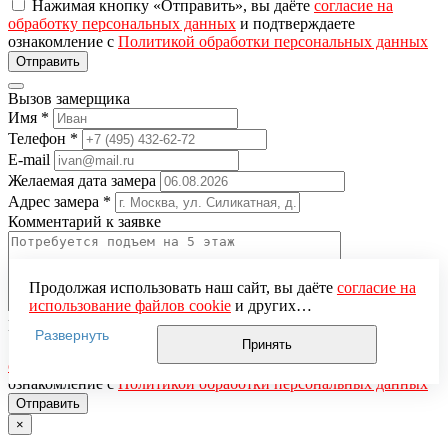
Нажимая кнопку «Отправить», вы даёте
согласие на
обработку персональных данных
и подтверждаете
ознакомление с
Политикой обработки персональных данных
Вызов замерщика
Имя
*
Телефон
*
E-mail
Желаемая дата замера
Адрес замера
*
Комментарий к заявке
Продолжая использовать наш сайт, вы даёте
согласие на
использование файлов cookie
и других
пользовательских данных (включая IP-адрес, сведения о
Понравившаяся модель
Развернуть
местоположении, устройстве, действиях на сайте и т. п.)
Принять
Нажимая кнопку «Отправить», вы даёте
согласие на
для функционирования сайта, проведения
обработку персональных данных
и подтверждаете
статистических исследований, ретаргетинга и
ознакомление с
Политикой обработки персональных данных
использования систем аналитики (например,
Яндекс.Метрика), в соответствии с нашей
Политикой
×
обработки персональных данных.