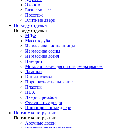
Эконом
Бизнес-класс
Престиж
Элитные двери
По виду отделки
По виду отделки
МДФ
Массив дуба
Из массива лиственницы
Из массива сосны
Из массива ясеня
Винорит
Металлические двери с терморазрывом
Ламинат
Винилискожа
Порошковое напыление
Пластик
ПВХ
Двери с резьбой
Филенчатые двери
Шпонированные двери
По типу конструкции
По типу конструкции
Арочные двери