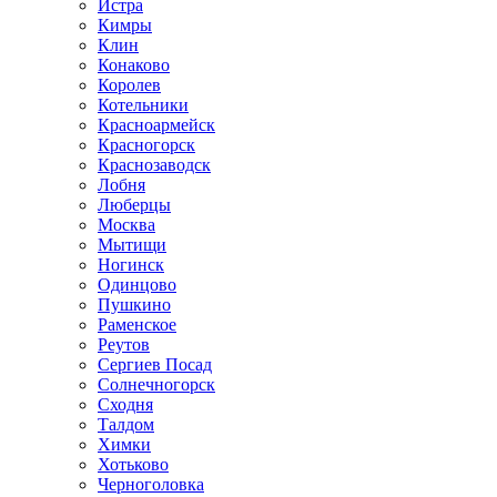
Истра
Кимры
Клин
Конаково
Королев
Котельники
Красноармейск
Красногорск
Краснозаводск
Лобня
Люберцы
Москва
Мытищи
Ногинск
Одинцово
Пушкино
Раменское
Реутов
Сергиев Посад
Солнечногорск
Сходня
Талдом
Химки
Хотьково
Черноголовка