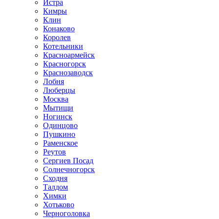
Истра
Кимры
Клин
Конаково
Королев
Котельники
Красноармейск
Красногорск
Краснозаводск
Лобня
Люберцы
Москва
Мытищи
Ногинск
Одинцово
Пушкино
Раменское
Реутов
Сергиев Посад
Солнечногорск
Сходня
Талдом
Химки
Хотьково
Черноголовка