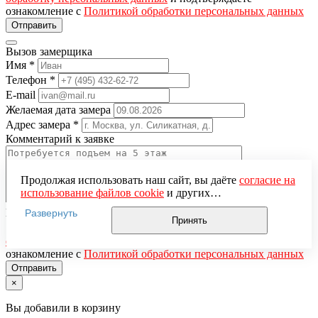
ознакомление с
Политикой обработки персональных данных
Вызов замерщика
Имя
*
Телефон
*
E-mail
Желаемая дата замера
Адрес замера
*
Комментарий к заявке
Продолжая использовать наш сайт, вы даёте
согласие на
использование файлов cookie
и других
пользовательских данных (включая IP-адрес, сведения о
Понравившаяся модель
Развернуть
местоположении, устройстве, действиях на сайте и т. п.)
Принять
Нажимая кнопку «Отправить», вы даёте
согласие на
для функционирования сайта, проведения
обработку персональных данных
и подтверждаете
статистических исследований, ретаргетинга и
ознакомление с
Политикой обработки персональных данных
использования систем аналитики (например,
Яндекс.Метрика), в соответствии с нашей
Политикой
обработки персональных данных.
×
Если вы не хотите, чтобы ваши данные обрабатывались,
Вы добавили в корзину
настройте ограничения в браузере или покиньте сайт.