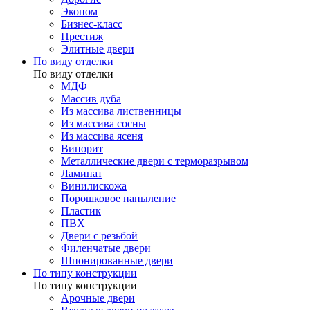
Эконом
Бизнес-класс
Престиж
Элитные двери
По виду отделки
По виду отделки
МДФ
Массив дуба
Из массива лиственницы
Из массива сосны
Из массива ясеня
Винорит
Металлические двери с терморазрывом
Ламинат
Винилискожа
Порошковое напыление
Пластик
ПВХ
Двери с резьбой
Филенчатые двери
Шпонированные двери
По типу конструкции
По типу конструкции
Арочные двери