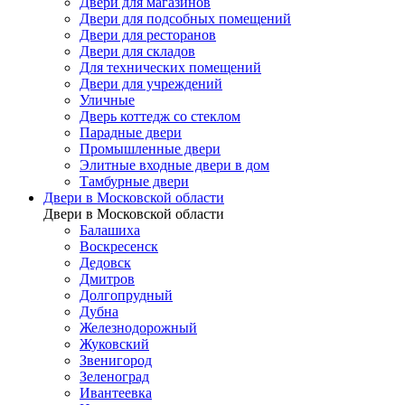
Двери для магазинов
Двери для подсобных помещений
Двери для ресторанов
Двери для складов
Для технических помещений
Двери для учреждений
Уличные
Дверь коттедж со стеклом
Парадные двери
Промышленные двери
Элитные входные двери в дом
Тамбурные двери
Двери в Московской области
Двери в Московской области
Балашиха
Воскресенск
Дедовск
Дмитров
Долгопрудный
Дубна
Железнодорожный
Жуковский
Звенигород
Зеленоград
Ивантеевка