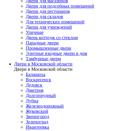
Двери для магазинов
Двери для подсобных помещений
Двери для ресторанов
Двери для складов
Для технических помещений
Двери для учреждений
Уличные
Дверь коттедж со стеклом
Парадные двери
Промышленные двери
Элитные входные двери в дом
Тамбурные двери
Двери в Московской области
Двери в Московской области
Балашиха
Воскресенск
Дедовск
Дмитров
Долгопрудный
Дубна
Железнодорожный
Жуковский
Звенигород
Зеленоград
Ивантеевка