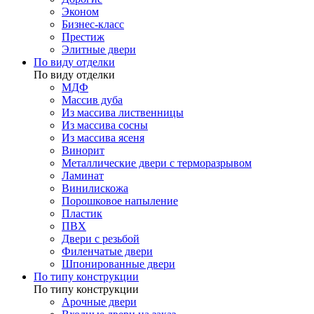
Эконом
Бизнес-класс
Престиж
Элитные двери
По виду отделки
По виду отделки
МДФ
Массив дуба
Из массива лиственницы
Из массива сосны
Из массива ясеня
Винорит
Металлические двери с терморазрывом
Ламинат
Винилискожа
Порошковое напыление
Пластик
ПВХ
Двери с резьбой
Филенчатые двери
Шпонированные двери
По типу конструкции
По типу конструкции
Арочные двери