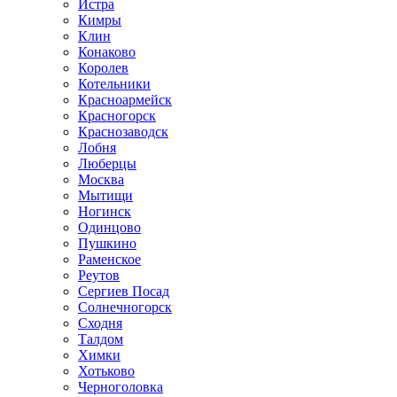
Истра
Кимры
Клин
Конаково
Королев
Котельники
Красноармейск
Красногорск
Краснозаводск
Лобня
Люберцы
Москва
Мытищи
Ногинск
Одинцово
Пушкино
Раменское
Реутов
Сергиев Посад
Солнечногорск
Сходня
Талдом
Химки
Хотьково
Черноголовка