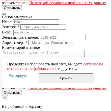
ознакомление с
Политикой обработки персональных данных
Вызов замерщика
Имя
*
Телефон
*
E-mail
Желаемая дата замера
Адрес замера
*
Комментарий к заявке
Продолжая использовать наш сайт, вы даёте
согласие на
использование файлов cookie
и других
пользовательских данных (включая IP-адрес, сведения о
Понравившаяся модель
Развернуть
местоположении, устройстве, действиях на сайте и т. п.)
Принять
Нажимая кнопку «Отправить», вы даёте
согласие на
для функционирования сайта, проведения
обработку персональных данных
и подтверждаете
статистических исследований, ретаргетинга и
ознакомление с
Политикой обработки персональных данных
использования систем аналитики (например,
Яндекс.Метрика), в соответствии с нашей
Политикой
×
обработки персональных данных.
Если вы не хотите, чтобы ваши данные обрабатывались,
Вы добавили в корзину
настройте ограничения в браузере или покиньте сайт.