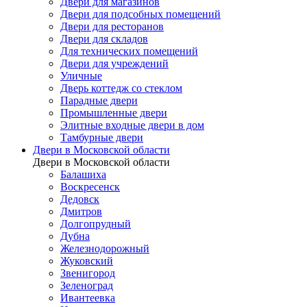
Двери для магазинов
Двери для подсобных помещений
Двери для ресторанов
Двери для складов
Для технических помещений
Двери для учреждений
Уличные
Дверь коттедж со стеклом
Парадные двери
Промышленные двери
Элитные входные двери в дом
Тамбурные двери
Двери в Московской области
Двери в Московской области
Балашиха
Воскресенск
Дедовск
Дмитров
Долгопрудный
Дубна
Железнодорожный
Жуковский
Звенигород
Зеленоград
Ивантеевка