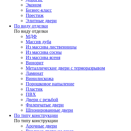
Эконом
Бизнес-класс
Престиж
Элитные двери
По виду отделки
По виду отделки
МДФ
Массив дуба
Из массива лиственницы
Из массива сосны
Из массива ясеня
Винорит
Металлические двери с терморазрывом
Ламинат
Винилискожа
Порошковое напыление
Пластик
ПВХ
Двери с резьбой
Филенчатые двери
Шпонированные двери
По типу конструкции
По типу конструкции
Арочные двери