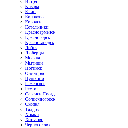
Истра
Кимры
Клин
Конаково
Королев
Котельники
Красноармейск
Красногорск
Краснозаводск
Лобня
Люберцы
Москва
Мытищи
Ногинск
Одинцово
Пушкино
Раменское
Реутов
Сергиев Посад
Солнечногорск
Сходня
Талдом
Химки
Хотьково
Черноголовка