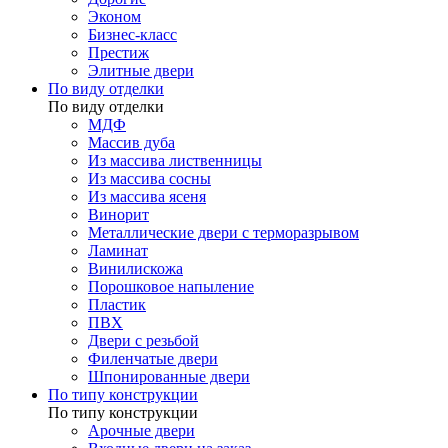
Эконом
Бизнес-класс
Престиж
Элитные двери
По виду отделки
По виду отделки
МДФ
Массив дуба
Из массива лиственницы
Из массива сосны
Из массива ясеня
Винорит
Металлические двери с терморазрывом
Ламинат
Винилискожа
Порошковое напыление
Пластик
ПВХ
Двери с резьбой
Филенчатые двери
Шпонированные двери
По типу конструкции
По типу конструкции
Арочные двери