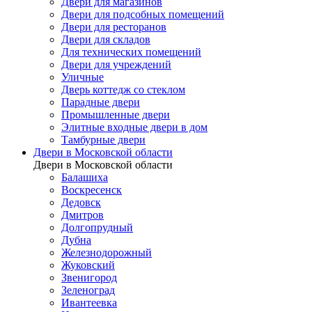
Двери для магазинов
Двери для подсобных помещений
Двери для ресторанов
Двери для складов
Для технических помещений
Двери для учреждений
Уличные
Дверь коттедж со стеклом
Парадные двери
Промышленные двери
Элитные входные двери в дом
Тамбурные двери
Двери в Московской области
Двери в Московской области
Балашиха
Воскресенск
Дедовск
Дмитров
Долгопрудный
Дубна
Железнодорожный
Жуковский
Звенигород
Зеленоград
Ивантеевка