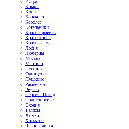
Истра
Кимры
Клин
Конаково
Королев
Котельники
Красноармейск
Красногорск
Краснозаводск
Лобня
Люберцы
Москва
Мытищи
Ногинск
Одинцово
Пушкино
Раменское
Реутов
Сергиев Посад
Солнечногорск
Сходня
Талдом
Химки
Хотьково
Черноголовка