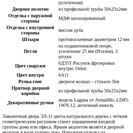
(усиленная)
Дверное полотно
из профильной трубы 50х25х2мм
Отделка с наружной
МДФ шпонированный
стороны
Отделка с внутренней
массив дуба
стороны
Штыри
противосъемные диаметром 12 мм
на подшипниковой опоре,
Петли
усиленные 25 мм (Италия), 3
штуки
6Д35Т Рисунок фрезеровки
Цвет снаружи
внутри: Orion
Цвет внутри
6А11
Ручка-гонг
дверное кольцо – стукало Лев
Притвор дверной
из профильной трубы 50х25х2мм
коробки
модель Laguna от Armadillo, LD85-
Декоративные ручки
1WN-12, античный никель
Лаконичная дверь ЭЛ-11 цвета натурального дерева с четким
геометрическим рисунком станет украшением входной
группы дома или офиса. Ярким акцентом является дверной
молоток в виде головы льва. Наружная отделка из