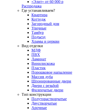
«Элит» от 60 000 р
Распродажа
Где устанавливаем?
Квартира
Коттедж
Загородный дом
Уличные
Тамбур
Подъезд
Храмы и церкви
Вид отделки
МДФ
ПВХ
Ламинат
Винилискожа
Пластик
Порошковое напыление
Массив дуба
Шпонированные двери
Двери с резьбой
Филенчатые двери
Тип конструкции
Полуторастворчатые
Двустворчатые
Арочные