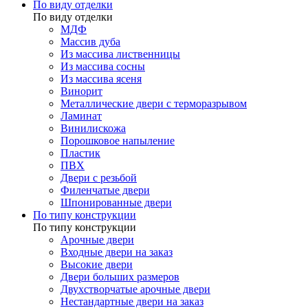
По виду отделки
По виду отделки
МДФ
Массив дуба
Из массива лиственницы
Из массива сосны
Из массива ясеня
Винорит
Металлические двери с терморазрывом
Ламинат
Винилискожа
Порошковое напыление
Пластик
ПВХ
Двери с резьбой
Филенчатые двери
Шпонированные двери
По типу конструкции
По типу конструкции
Арочные двери
Входные двери на заказ
Высокие двери
Двери больших размеров
Двухстворчатые арочные двери
Нестандартные двери на заказ