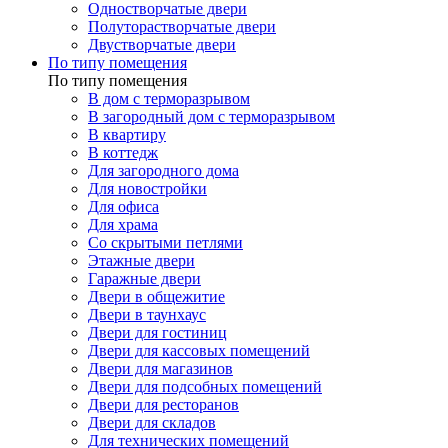
Одностворчатые двери
Полуторастворчатые двери
Двустворчатые двери
По типу помещения
По типу помещения
В дом с терморазрывом
В загородный дом с терморазрывом
В квартиру
В коттедж
Для загородного дома
Для новостройки
Для офиса
Для храма
Со скрытыми петлями
Этажные двери
Гаражные двери
Двери в общежитие
Двери в таунхаус
Двери для гостиниц
Двери для кассовых помещений
Двери для магазинов
Двери для подсобных помещений
Двери для ресторанов
Двери для складов
Для технических помещений