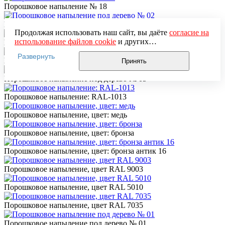
Порошковое напыление № 18
Порошковое напыление под дерево № 02
Продолжая использовать наш сайт, вы даёте
согласие на
использование файлов cookie
и других
Порошковое напыление № 15
пользовательских данных (включая IP-адрес, сведения о
Развернуть
местоположении, устройстве, действиях на сайте и т. п.)
Порошковое напыление: RAL-3005
Принять
для функционирования сайта, проведения
статистических исследований, ретаргетинга и
Порошковое напыление под дерево № 05
использования систем аналитики (например,
Яндекс.Метрика), в соответствии с нашей
Политикой
Порошковое напыление: RAL-1013
обработки персональных данных.
Если вы не хотите, чтобы ваши данные обрабатывались,
Порошковое напыление, цвет: медь
настройте ограничения в браузере или покиньте сайт.
Порошковое напыление, цвет: бронза
Порошковое напыление, цвет: бронза антик 16
Порошковое напыление, цвет RAL 9003
Порошковое напыление, цвет RAL 5010
Порошковое напыление, цвет RAL 7035
Порошковое напыление под дерево № 01