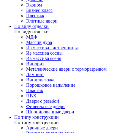
Эконом
Бизнес-класс
Престиж
Элитные двери
По виду отделки
По виду отделки
МДФ
Массив дуба
Из массива лиственницы
Из массива сосны
Из массива ясеня
Винорит
Металлические двери с терморазрывом
Ламинат
Винилискожа
Порошковое напыление
Пластик
ПВХ
Двери с резьбой
Филенчатые двери
Шпонированные двери
По типу конструкции
По типу конструкции
Арочные двери