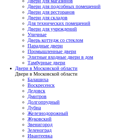
Двери для магазинов
Двери для подсобных помещений
Двери для ресторанов
Двери для складов
Для технических помещений
Двери для учреждений
Уличные
Дверь коттедж со стеклом
Парадные двери
Промышленные двери
Элитные входные двери в дом
Тамбурные двери
Двери в Московской области
Двери в Московской области
Балашиха
Воскресенск
Дедовск
Дмитров
Долгопрудный
Дубна
Железнодорожный
Жуковский
Звенигород
Зеленоград
Ивантеевка