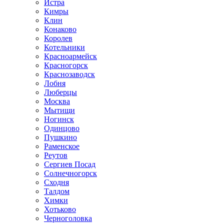
Истра
Кимры
Клин
Конаково
Королев
Котельники
Красноармейск
Красногорск
Краснозаводск
Лобня
Люберцы
Москва
Мытищи
Ногинск
Одинцово
Пушкино
Раменское
Реутов
Сергиев Посад
Солнечногорск
Сходня
Талдом
Химки
Хотьково
Черноголовка