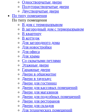
Одностворчатые двери
Полуторастворчатые двери
Двустворчатые двери
По типу помещения
По типу помещения
В дом с терморазрывом
В загородный дом с терморазрывом
В квартиру
В коттедж
Для загородного дома
Для новостройки
Для офиса
Для храма
Со скрытыми петлями
Этажные двери
Гаражные двери
Двери в общежитие
Двери в таунхаус
Двери для гостиниц
Двери для кассовых помещений
Двери для магазинов
Двери для подсобных помещений
Двери для ресторанов
Двери для складов
Для технических помещений