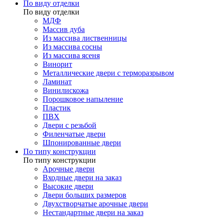
По виду отделки
По виду отделки
МДФ
Массив дуба
Из массива лиственницы
Из массива сосны
Из массива ясеня
Винорит
Металлические двери с терморазрывом
Ламинат
Винилискожа
Порошковое напыление
Пластик
ПВХ
Двери с резьбой
Филенчатые двери
Шпонированные двери
По типу конструкции
По типу конструкции
Арочные двери
Входные двери на заказ
Высокие двери
Двери больших размеров
Двухстворчатые арочные двери
Нестандартные двери на заказ