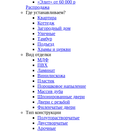
«Элит» от 60 000 р
Распродажа
Где устанавливаем?
Квартира
Коттедж
Загородный дом
Уличные
Тамбур
Подъезд
Храмы и церкви
Вид отделки
МДФ
ПВХ
Ламинат
Винилискожа
Пластик
Порошковое напыление
Массив дуба
Шпонированные двери
Двери с резьбой
Филенчатые двери
Тип конструкции
Полуторастворчатые
Двустворчатые
Арочные