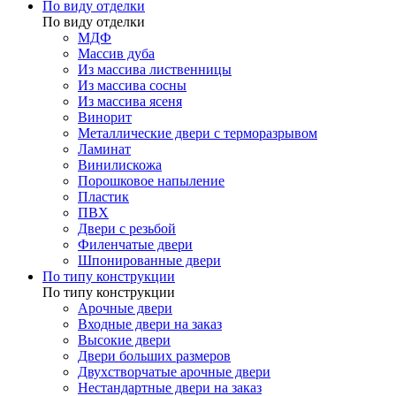
По виду отделки
По виду отделки
МДФ
Массив дуба
Из массива лиственницы
Из массива сосны
Из массива ясеня
Винорит
Металлические двери с терморазрывом
Ламинат
Винилискожа
Порошковое напыление
Пластик
ПВХ
Двери с резьбой
Филенчатые двери
Шпонированные двери
По типу конструкции
По типу конструкции
Арочные двери
Входные двери на заказ
Высокие двери
Двери больших размеров
Двухстворчатые арочные двери
Нестандартные двери на заказ