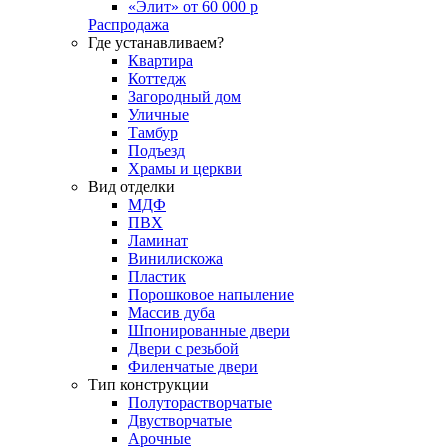
«Элит» от 60 000 р
Распродажа
Где устанавливаем?
Квартира
Коттедж
Загородный дом
Уличные
Тамбур
Подъезд
Храмы и церкви
Вид отделки
МДФ
ПВХ
Ламинат
Винилискожа
Пластик
Порошковое напыление
Массив дуба
Шпонированные двери
Двери с резьбой
Филенчатые двери
Тип конструкции
Полуторастворчатые
Двустворчатые
Арочные