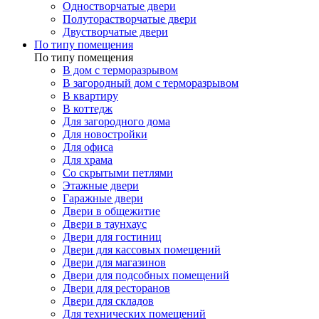
Одностворчатые двери
Полуторастворчатые двери
Двустворчатые двери
По типу помещения
По типу помещения
В дом с терморазрывом
В загородный дом с терморазрывом
В квартиру
В коттедж
Для загородного дома
Для новостройки
Для офиса
Для храма
Со скрытыми петлями
Этажные двери
Гаражные двери
Двери в общежитие
Двери в таунхаус
Двери для гостиниц
Двери для кассовых помещений
Двери для магазинов
Двери для подсобных помещений
Двери для ресторанов
Двери для складов
Для технических помещений