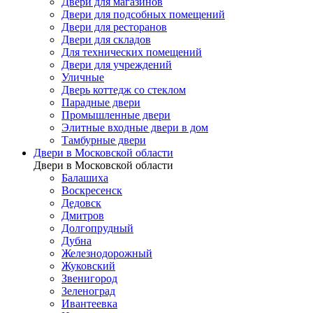
Двери для магазинов
Двери для подсобных помещений
Двери для ресторанов
Двери для складов
Для технических помещений
Двери для учреждений
Уличные
Дверь коттедж со стеклом
Парадные двери
Промышленные двери
Элитные входные двери в дом
Тамбурные двери
Двери в Московской области
Двери в Московской области
Балашиха
Воскресенск
Дедовск
Дмитров
Долгопрудный
Дубна
Железнодорожный
Жуковский
Звенигород
Зеленоград
Ивантеевка