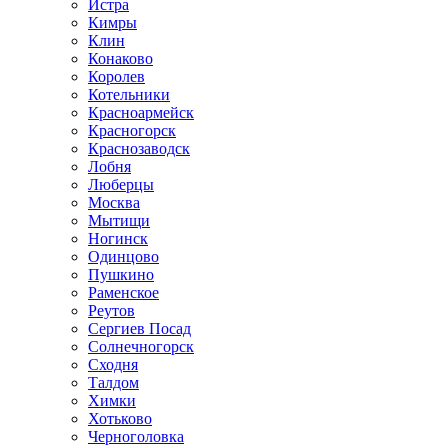
Истра
Кимры
Клин
Конаково
Королев
Котельники
Красноармейск
Красногорск
Краснозаводск
Лобня
Люберцы
Москва
Мытищи
Ногинск
Одинцово
Пушкино
Раменское
Реутов
Сергиев Посад
Солнечногорск
Сходня
Талдом
Химки
Хотьково
Черноголовка