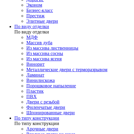
Эконом
Бизнес-класс
Престиж
Элитные двери
По виду отделки
По виду отделки
МДФ
Массив дуба
Из массива лиственницы
Из массива сосны
Из массива ясеня
Винорит
Металлические двери с терморазрывом
Ламинат
Винилискожа
Порошковое напыление
Пластик
ПВХ
Двери с резьбой
Филенчатые двери
Шпонированные двери
По типу конструкции
По типу конструкции
Арочные двери