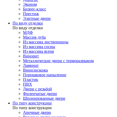
Эконом
Бизнес-класс
Престиж
Элитные двери
По виду отделки
По виду отделки
МДФ
Массив дуба
Из массива лиственницы
Из массива сосны
Из массива ясеня
Винорит
Металлические двери с терморазрывом
Ламинат
Винилискожа
Порошковое напыление
Пластик
ПВХ
Двери с резьбой
Филенчатые двери
Шпонированные двери
По типу конструкции
По типу конструкции
Арочные двери