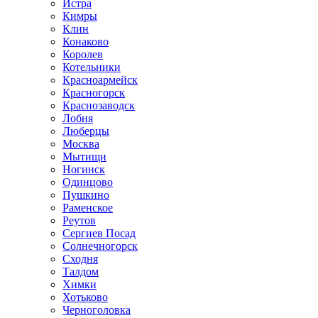
Истра
Кимры
Клин
Конаково
Королев
Котельники
Красноармейск
Красногорск
Краснозаводск
Лобня
Люберцы
Москва
Мытищи
Ногинск
Одинцово
Пушкино
Раменское
Реутов
Сергиев Посад
Солнечногорск
Сходня
Талдом
Химки
Хотьково
Черноголовка