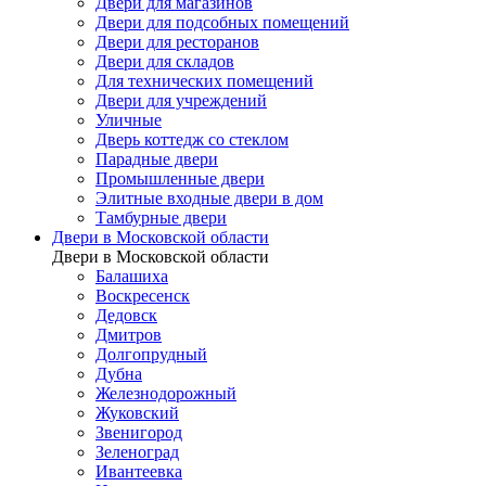
Двери для магазинов
Двери для подсобных помещений
Двери для ресторанов
Двери для складов
Для технических помещений
Двери для учреждений
Уличные
Дверь коттедж со стеклом
Парадные двери
Промышленные двери
Элитные входные двери в дом
Тамбурные двери
Двери в Московской области
Двери в Московской области
Балашиха
Воскресенск
Дедовск
Дмитров
Долгопрудный
Дубна
Железнодорожный
Жуковский
Звенигород
Зеленоград
Ивантеевка