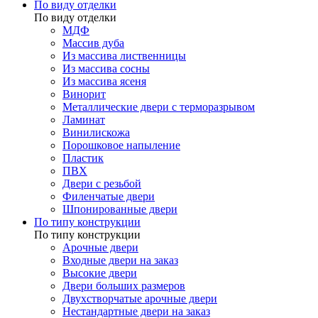
По виду отделки
По виду отделки
МДФ
Массив дуба
Из массива лиственницы
Из массива сосны
Из массива ясеня
Винорит
Металлические двери с терморазрывом
Ламинат
Винилискожа
Порошковое напыление
Пластик
ПВХ
Двери с резьбой
Филенчатые двери
Шпонированные двери
По типу конструкции
По типу конструкции
Арочные двери
Входные двери на заказ
Высокие двери
Двери больших размеров
Двухстворчатые арочные двери
Нестандартные двери на заказ