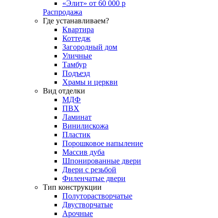
«Элит» от 60 000 р
Распродажа
Где устанавливаем?
Квартира
Коттедж
Загородный дом
Уличные
Тамбур
Подъезд
Храмы и церкви
Вид отделки
МДФ
ПВХ
Ламинат
Винилискожа
Пластик
Порошковое напыление
Массив дуба
Шпонированные двери
Двери с резьбой
Филенчатые двери
Тип конструкции
Полуторастворчатые
Двустворчатые
Арочные