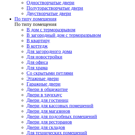
Одностворчатые двери
Полуторастворчатые двери
Двустворчатые двери
По типу помещения
По типу помещения
В дом с терморазрывом
В загородный дом с терморазрывом
В квартиру
В коттедж
Для загородного дома
Для новостройки
Для офиса
Для храма
Со скрытыми петлями
Этажные двери
Гаражные двери
Двери в общежитие
Двери в таунхаус
Двери для гостиниц
Двери для кассовых помещений
Двери для магазинов
Двери для подсобных помещений
Двери для ресторанов
Двери для складов
Для технических помещений