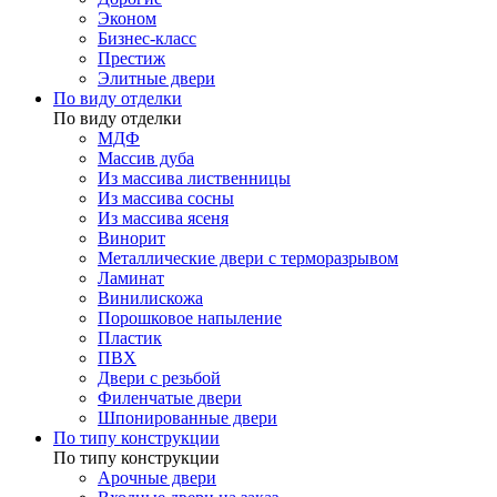
Эконом
Бизнес-класс
Престиж
Элитные двери
По виду отделки
По виду отделки
МДФ
Массив дуба
Из массива лиственницы
Из массива сосны
Из массива ясеня
Винорит
Металлические двери с терморазрывом
Ламинат
Винилискожа
Порошковое напыление
Пластик
ПВХ
Двери с резьбой
Филенчатые двери
Шпонированные двери
По типу конструкции
По типу конструкции
Арочные двери