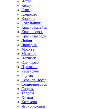
Истра
Кимры
Клин
Конаково
Королев
Котельники
Красноармейск
Красногорск
Краснозаводск
Лобня
Люберцы
Москва
Мытищи
Ногинск
Одинцово
Пушкино
Раменское
Реутов
Сергиев Посад
Солнечногорск
Сходня
Талдом
Химки
Хотьково
Черноголовка