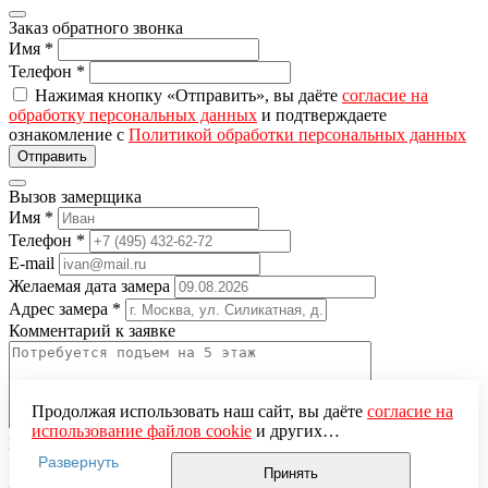
Заказ обратного звонка
Имя
*
Телефон
*
Нажимая кнопку «Отправить», вы даёте
согласие на
обработку персональных данных
и подтверждаете
ознакомление с
Политикой обработки персональных данных
Вызов замерщика
Имя
*
Телефон
*
E-mail
Желаемая дата замера
Адрес замера
*
Комментарий к заявке
Продолжая использовать наш сайт, вы даёте
согласие на
использование файлов cookie
и других
Понравившаяся модель
пользовательских данных (включая IP-адрес, сведения о
Развернуть
Нажимая кнопку «Отправить», вы даёте
согласие на
местоположении, устройстве, действиях на сайте и т. п.)
Принять
обработку персональных данных
и подтверждаете