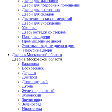
Двери для магазинов
Двери для подсобных помещений
Двери для ресторанов
Двери для складов
Для технических помещений
Двери для учреждений
Уличные
Дверь коттедж со стеклом
Парадные двери
Промышленные двери
Элитные входные двери в дом
Тамбурные двери
Двери в Московской области
Двери в Московской области
Балашиха
Воскресенск
Дедовск
Дмитров
Долгопрудный
Дубна
Железнодорожный
Жуковский
Звенигород
Зеленоград
Ивантеевка