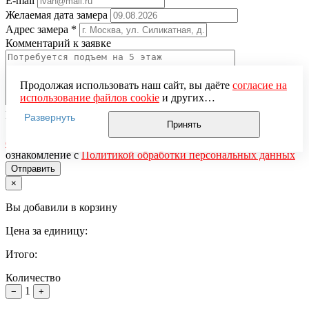
E-mail
Желаемая дата замера
Адрес замера
*
Комментарий к заявке
Продолжая использовать наш сайт, вы даёте
согласие на
использование файлов cookie
и других
пользовательских данных (включая IP-адрес, сведения о
Понравившаяся модель
Развернуть
местоположении, устройстве, действиях на сайте и т. п.)
Принять
Нажимая кнопку «Отправить», вы даёте
согласие на
для функционирования сайта, проведения
обработку персональных данных
и подтверждаете
статистических исследований, ретаргетинга и
ознакомление с
Политикой обработки персональных данных
использования систем аналитики (например,
Яндекс.Метрика), в соответствии с нашей
Политикой
×
обработки персональных данных.
Если вы не хотите, чтобы ваши данные обрабатывались,
Вы добавили в корзину
настройте ограничения в браузере или покиньте сайт.
Цена за единицу:
Итого:
Количество
1
−
+