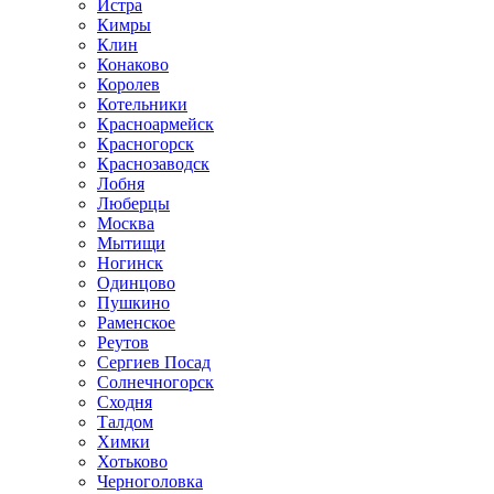
Истра
Кимры
Клин
Конаково
Королев
Котельники
Красноармейск
Красногорск
Краснозаводск
Лобня
Люберцы
Москва
Мытищи
Ногинск
Одинцово
Пушкино
Раменское
Реутов
Сергиев Посад
Солнечногорск
Сходня
Талдом
Химки
Хотьково
Черноголовка