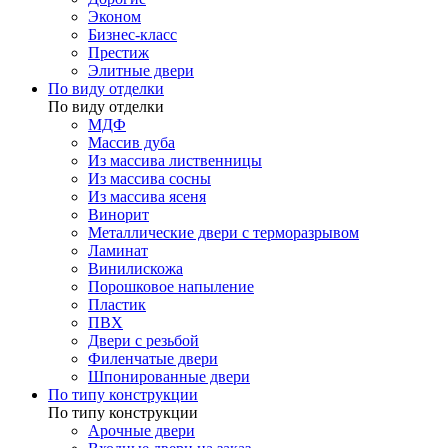
Эконом
Бизнес-класс
Престиж
Элитные двери
По виду отделки
По виду отделки
МДФ
Массив дуба
Из массива лиственницы
Из массива сосны
Из массива ясеня
Винорит
Металлические двери с терморазрывом
Ламинат
Винилискожа
Порошковое напыление
Пластик
ПВХ
Двери с резьбой
Филенчатые двери
Шпонированные двери
По типу конструкции
По типу конструкции
Арочные двери