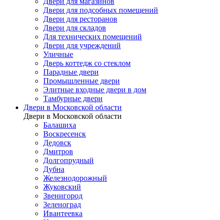
Двери для магазинов
Двери для подсобных помещений
Двери для ресторанов
Двери для складов
Для технических помещений
Двери для учреждений
Уличные
Дверь коттедж со стеклом
Парадные двери
Промышленные двери
Элитные входные двери в дом
Тамбурные двери
Двери в Московской области
Двери в Московской области
Балашиха
Воскресенск
Дедовск
Дмитров
Долгопрудный
Дубна
Железнодорожный
Жуковский
Звенигород
Зеленоград
Ивантеевка