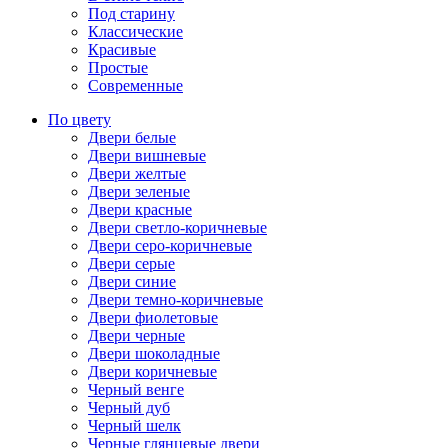
Под старину
Классические
Красивые
Простые
Современные
По цвету
Двери белые
Двери вишневые
Двери желтые
Двери зеленые
Двери красные
Двери светло-коричневые
Двери серо-коричневые
Двери серые
Двери синие
Двери темно-коричневые
Двери фиолетовые
Двери черные
Двери шоколадные
Двери коричневые
Черный венге
Черный дуб
Черный шелк
Черные глянцевые двери