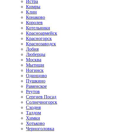
Истра
Кимры
Клин
Конаково
Королев
Котельники
Красноармейск
Красногорск
Краснозаводск
Лобня
Люберцы
Москва
Мытищи
Ногинск
Одинцово
Пушкино
Раменское
Реутов
Сергиев Посад
Солнечногорск
Сходня
Талдом
Химки
Хотьково
Черноголовка