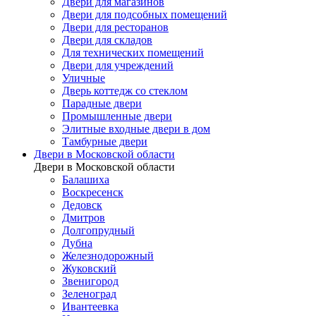
Двери для магазинов
Двери для подсобных помещений
Двери для ресторанов
Двери для складов
Для технических помещений
Двери для учреждений
Уличные
Дверь коттедж со стеклом
Парадные двери
Промышленные двери
Элитные входные двери в дом
Тамбурные двери
Двери в Московской области
Двери в Московской области
Балашиха
Воскресенск
Дедовск
Дмитров
Долгопрудный
Дубна
Железнодорожный
Жуковский
Звенигород
Зеленоград
Ивантеевка