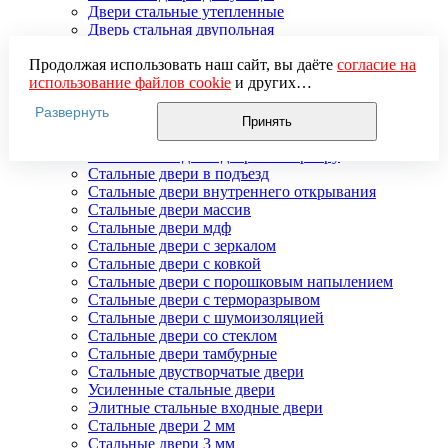
Двери стальные утепленные
Дверь стальная двупольная
Наружные стальные двери
Продолжая использовать наш сайт, вы даёте
согласие на
Недорогие стальные двери
использование файлов cookie
и других
Распродажа стальных дверей
пользовательских данных (включая IP-адрес, сведения о
Стальная дверь в дом
Развернуть
местоположении, устройстве, действиях на сайте и т. п.)
Стальная дверь на дачу
Принять
для функционирования сайта, проведения
Стальные взломостойкие двери
статистических исследований, ретаргетинга и
Стальные входные двери в квартиру
использования систем аналитики (например,
Стальные двери в подъезд
Яндекс.Метрика), в соответствии с нашей
Политикой
Стальные двери внутреннего открывания
обработки персональных данных.
Стальные двери массив
Если вы не хотите, чтобы ваши данные обрабатывались,
Стальные двери мдф
настройте ограничения в браузере или покиньте сайт.
Стальные двери с зеркалом
Стальные двери с ковкой
Стальные двери с порошковым напылением
Стальные двери с терморазрывом
Стальные двери с шумоизоляцией
Стальные двери со стеклом
Стальные двери тамбурные
Стальные двустворчатые двери
Усиленные стальные двери
Элитные стальные входные двери
Стальные двери 2 мм
Стальные двери 3 мм