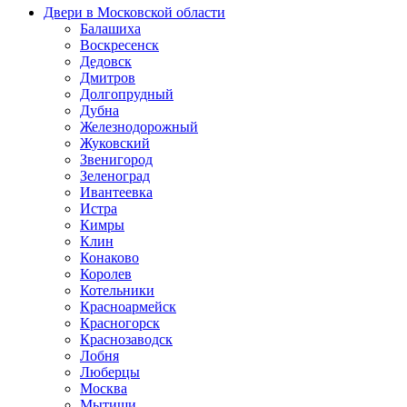
Двери в Московской области
Балашиха
Воскресенск
Дедовск
Дмитров
Долгопрудный
Дубна
Железнодорожный
Жуковский
Звенигород
Зеленоград
Ивантеевка
Истра
Кимры
Клин
Конаково
Королев
Котельники
Красноармейск
Красногорск
Краснозаводск
Лобня
Люберцы
Москва
Мытищи