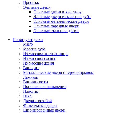
Престиж
Элитные двери
Элитные двери в квартиру
Элитные двери из массива дуба
Элитные металлические двери
Элитные парадные двери
Элитные стальные двери
По виду отделки
МДФ
Массив дуба
Из массива лиственницы
Из массива сосны
Из массива ясеня
Винорит
Металлические двери с терморазрывом
Ламинат
Винилискожа
Порошковое напыление
Пластик
ПВХ
Двери с резьбой
Филенчатые двери
Шпонированные двери