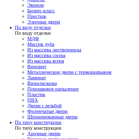
Эконом
Бизнес-класс
Престиж
Элитные двери
По виду отделки
По виду отделки
МДФ
Массив дуба
Из массива лиственницы
Из массива сосны
Из массива ясеня
Винорит
Металлические двери с терморазрывом
Ламинат
Винилискожа
Порошковое напыление
Пластик
ПВХ
Двери с резьбой
Филенчатые двери
Шпонированные двери
По типу конструкции
По типу конструкции
Арочные двери