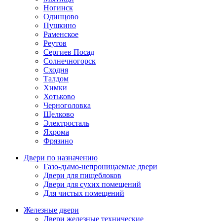
Ногинск
Одинцово
Пушкино
Раменское
Реутов
Сергиев Посад
Солнечногорск
Сходня
Талдом
Химки
Хотьково
Черноголовка
Щелково
Электросталь
Яхрома
Фрязино
Двери по назначению
Газо-дымо-непроницаемые двери
Двери для пищеблоков
Двери для сухих помещений
Для чистых помещений
Железные двери
Двери железные технические